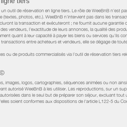
ligne tiers
 outil de réservation en ligne tiers. Le rôle de WeeBnB n’est pas c
te (textes, photos, etc.). WeeBnB n’intervient pas dans les transac
luront la transaction et exécuteront ; ne fournit aucune garantie
es vendeurs, l’exactitude de leurs annonces, la qualité des prod
ment quant à leur capacité à payer les biens ou services qu’ils 
transactions entre acheteurs et vendeurs, elle se dégage de toute
es ou de produits commercialisés via l’outil de réservation tiers re
 ©
ns, images, logos, cartographies, séquences animées ou non ainsi 
ant autorisé WeeBnB à les utiliser. Les reproductions, sur un supp
utorisées dans le seul but de préparer son séjour, excluant tout u
lles soient conformes aux dispositions de l'article L122-5 du Code