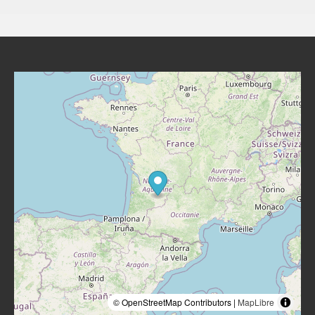
© OpenStreetMap Contributors |
MapLibre