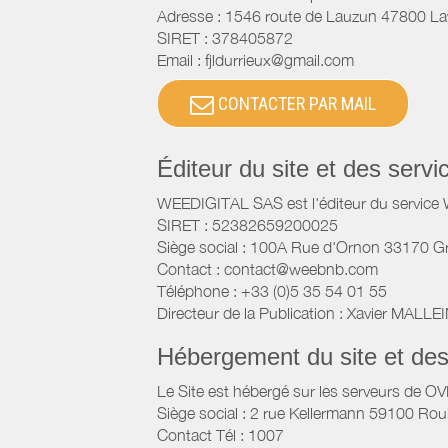
Adresse :
1546 route de Lauzun
47800
La
SIRET :
378405872
Email :
fjldurrieux@gmail.com
CONTACTER PAR MAIL
Éditeur du site et des ser
WEEDIGITAL SAS est l'éditeur du servic
SIRET : 52382659200025
Siège social : 100A Rue d'Ornon 33170 G
Contact : contact@weebnb.com
Téléphone : +33 (0)5 35 54 01 55
Directeur de la Publication : Xavier MALLE
Hébergement du site et de
Le Site est hébergé sur les serveurs de O
Siège social : 2 rue Kellermann 59100 Rou
Contact Tél : 1007