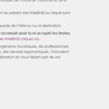
stique, de l’Office de Tourisme ou de la
ient du présent site WeeBnB sur lequel sont
uprès de l'Hôte ou sur la destination.
reconnaît avoir lu et accepté les limites
es WeeBnB (cliquez-ici).
ergements touristiques, les professionnels
s, des services ergonomiques, l'innovation
lioration en nous faisant part de vos