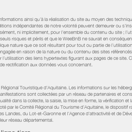
informations ainsi qu’à la réalisation du site au moyen des techniqu
itions indépendantes de notre volonté peuvent demeurer ou s’ins
ssément, ni implicitement, pour l’ensemble du contenu du site ; l’uti
es seuls risques et périls et que le WeeBnB ne saurait en conséquen
elque nature que ce soit résultant pour tout ou partie de l’utilisat
engagée en raison de la nature ou du contenu des sites référencé
l’utilisation des liens hypertextes figurant aux pages de ce site. 
 de rectification aux données vous concernant.
gional Touristique d’Aquitaine. Les informations sur les hébergemen
t manifestations sont collectées par un réseau de partenaires et c
é dans la collecte, la saisie, la mise en forme, la vérification et 
iloté par le Comité Régional du Tourisme d’Aquitaine, le disposit
es Landes, du Lot-et-Garonne et l’Agence d’attractivité et de D
 leur réseau départemental.