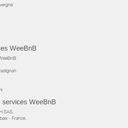
vergne
vices WeeBnB
e WeeBnB
radignan
IN
s services WeeBnB
VH SAS,
baix - France.