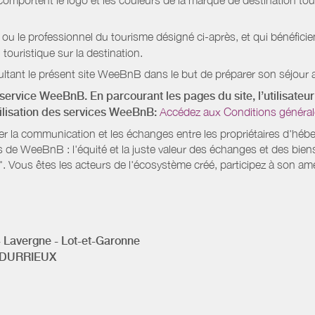
mportent le logo et les couleurs de la marque de destination touri
 ou le professionnel du tourisme désigné ci-après, et qui bénéfic
 touristique sur la destination.
ltant le présent site WeeBnB dans le but de préparer son séjour a
service WeeBnB. En parcourant les pages du site, l’utilisateur 
tilisation des services WeeBnB:
Accédez aux Conditions général
ter la communication et les échanges entre les propriétaires d'héb
s de WeeBnB : l'équité et la juste valeur des échanges et des bien
. Vous êtes les acteurs de l'écosystème créé, participez à son amé
- Lavergne - Lot-et-Garonne
s DURRIEUX